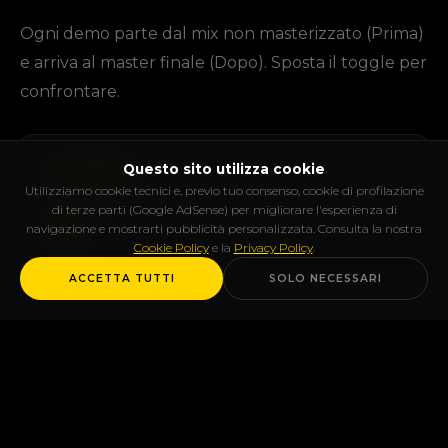
Ogni demo parte dal mix non masterizzato (Prima)
e arriva al master finale (Dopo). Sposta il toggle per
confrontare.
Questo sito utilizza cookie
Rap / Potenza Urbana
MASTERING
Utilizziamo cookie tecnici e, previo tuo consenso, cookie di profilazione
di terze parti (Google AdSense) per migliorare l'esperienza di
navigazione e mostrarti pubblicità personalizzata. Consulta la nostra
PRIMA
DOPO
00:00 / 00:30
Cookie Policy
e la
Privacy Policy
.
ACCETTA TUTTI
SOLO NECESSARI
SYNAPSE RECORDS
Via Genova, 131, 15122 Spinetta Marengo (AL)
·
·
info@synapserecords.it
© 2026
Privacy
Cookie
·
·
·
House / Energy & Depth
MASTERING
PRIMA
DOPO
00:00 / 00:30